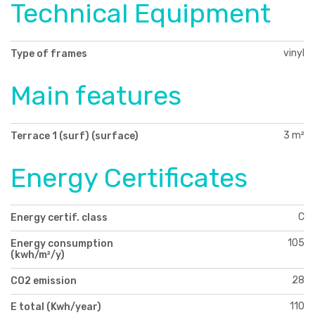
Technical Equipment
vinyl
Type of frames
Main features
3 m²
Terrace 1 (surf) (surface)
Energy Certificates
C
Energy certif. class
105
Energy consumption
(kwh/m²/y)
28
CO2 emission
110
E total (Kwh/year)