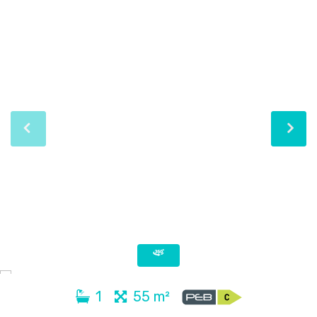
1
55 m²