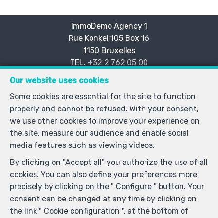
ImmoDemo Agency 1
Rue Konkel 105 Box 16
—
1150 Bruxelles
—
TEL.
+32 2 762 05 00
info@immodemo.be
—
Our website uses cookies
IPI-authorized real estate agent in Belgium : IPI N° 999
Some cookies are essential for the site to function
999 - Enterprise number : VAT BE-0000.111.222-
properly and cannot be refused. With your consent,
Supervisory authority: IPI/BIV, rue du Luxemburg 16B,
we use other cookies to improve your experience on
1000 Brussels (+32 2 505 38 50 - info@ipi.be) -
the site, measure our audience and enable social
www.ipi.be
-
Code of ethics
media features such as viewing videos.
PL insurance via AXA Belgium SA, Place du Trône 1,
By clicking on "Accept all" you authorize the use of all
1000 Brussels – policy number 730.390.160. Cover valid
cookies. You can also define your preferences more
for activities carried out in Belgium
precisely by clicking on the " Configure " button. Your
General terms of use of the site
consent can be changed at any time by clicking on
the link " Cookie configuration ". at the bottom of
Privacy policy