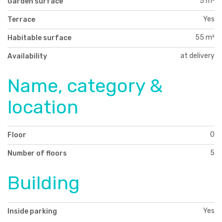
5 m²
Garden surface
Yes
Terrace
55 m²
Habitable surface
at delivery
Availability
Name, category &
location
0
Floor
5
Number of floors
Building
Yes
Inside parking